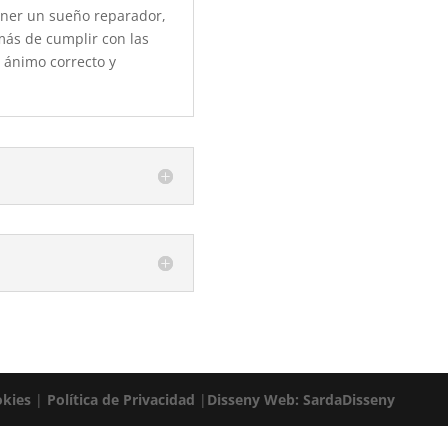
ener un sueño reparador,
más de cumplir con las
 ánimo correcto y
okies
|
Política de Privacidad
|
Disseny Web: SardaDisseny