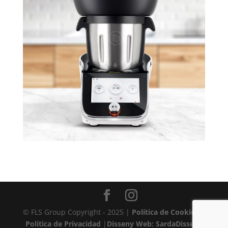
© FLS Group Copyright - 2025 |
Política de Cookies
|
Política de Privacidad
|
Disseny Web: SardaDisseny