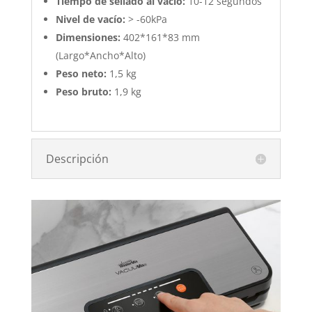
Tiempo de sellado al vacío:
10-12 segundos
Nivel de vacío:
> -60kPa
Dimensiones:
402*161*83 mm
(Largo*Ancho*Alto)
Peso neto:
1,5 kg
Peso bruto:
1,9 kg
Descripción