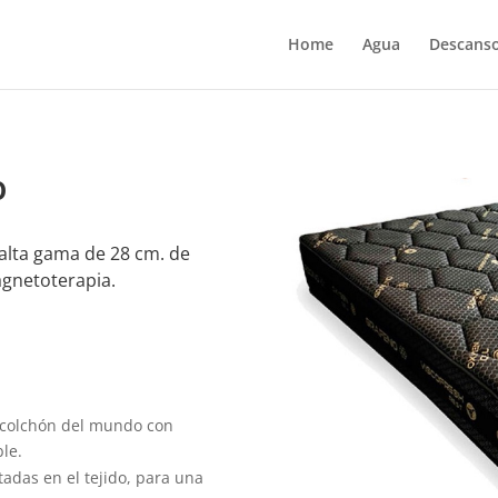
Home
Agua
Descans
O
 alta gama de 28 cm. de
agnetoterapia.
o colchón del mundo con
le.
adas en el tejido, para una