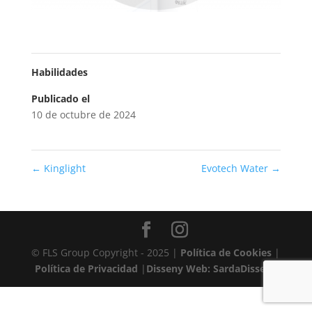
Habilidades
Publicado el
10 de octubre de 2024
←
Kinglight
Evotech Water
→
© FLS Group Copyright - 2025 |
Política de Cookies
|
Política de Privacidad
|
Disseny Web: SardaDisseny