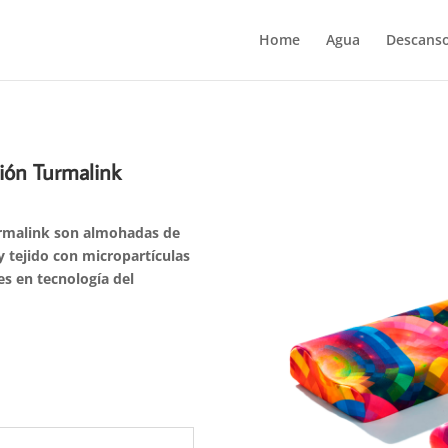
Home
Agua
Descans
ión Turmalink
urmalink
son almohadas de
y
tejido con micropartículas
s en tecnología del